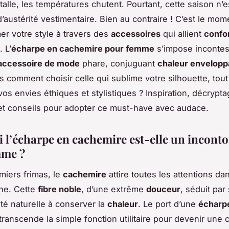
stalle, les températures chutent. Pourtant, cette saison n’e
austérité vestimentaire. Bien au contraire ! C’est le mom
er votre style à travers des
accessoires
qui allient
confo
 L’
écharpe en cachemire pour femme
s’impose inconte
accessoire de mode
phare, conjuguant
chaleur envelopp
is comment choisir celle qui sublime votre silhouette, tout
vos envies éthiques et stylistiques ? Inspiration, décrypt
t conseils pour adopter ce must-have avec audace.
 l’écharpe en cachemire est-elle un incont
mme ?
miers frimas, le
cachemire
attire toutes les attentions da
ne. Cette
fibre noble
, d’une extrême
douceur
, séduit par
ité naturelle à conserver la
chaleur
. Le port d’une
écharp
transcende la simple fonction utilitaire pour devenir une 