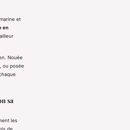
marine et
e en
illeur
ien. Nouée
r, ou posée
 chaque
on sa
ment les
ois de