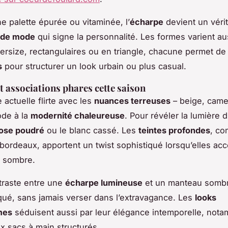
ne palette épurée ou vitaminée, l’
écharpe
devient un véri
 de mode
qui signe la personnalité. Les formes varient aus
ersize, rectangulaires ou en triangle, chacune permet de 
s
pour structurer un look urbain ou plus casual.
t associations phares cette saison
 actuelle flirte avec les
nuances terreuses
– beige, camel
ode à la
modernité chaleureuse
. Pour révéler la lumière d
ose poudré
ou le blanc cassé. Les
teintes profondes
, co
 bordeaux, apportent un twist sophistiqué lorsqu’elles a
 sombre.
traste entre une
écharpe lumineuse
et un manteau sombr
qué, sans jamais verser dans l’extravagance. Les
looks
mes
séduisent aussi par leur élégance intemporelle, not
x sacs à main structurés.