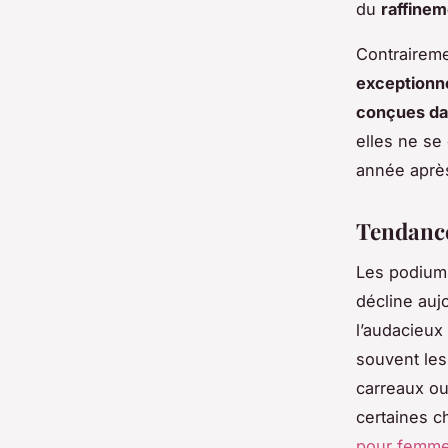
du
raffinem
Contraireme
exceptionn
conçues da
elles ne se
année aprè
Tendance
Les podiums
décline aujo
l’audacieux
souvent les
carreaux ou
certaines c
pour femme