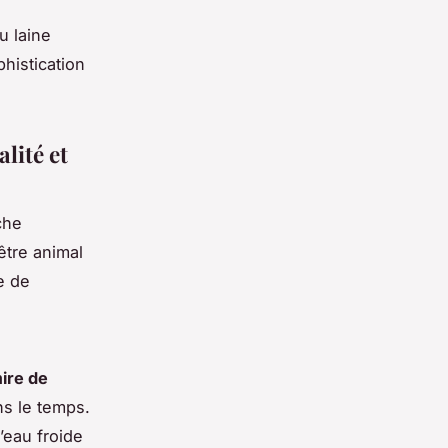
u laine
histication
lité et
che
être animal
e de
ire de
ns le temps.
l’eau froide