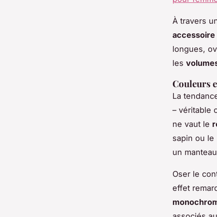
À travers u
accessoire
longues, ov
les
volume
Couleurs e
La tendance
– véritable 
ne vaut le
r
sapin ou le
un manteau
Oser le con
effet remar
monochro
associés au