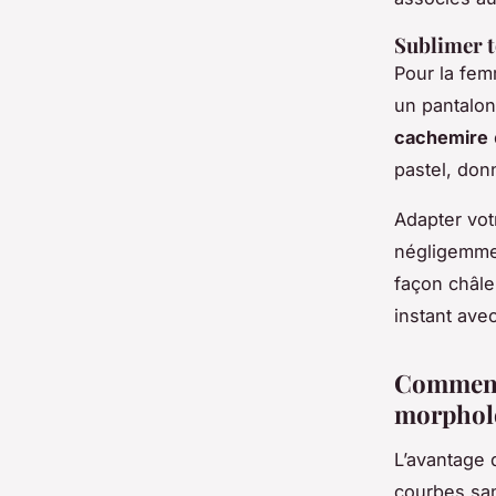
Sublimer t
Pour la fem
un pantalon 
cachemire
pastel, don
Adapter vo
négligemmen
façon châle
instant ave
Comment 
morpholo
L’avantage
courbes san