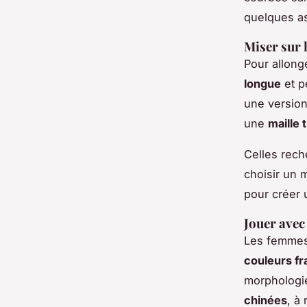
quelques a
Miser sur 
Pour allong
longue
et p
une version 
une
maille 
Celles rec
choisir un 
pour créer 
Jouer avec 
Les femmes
couleurs f
morphologie
chinées
, à