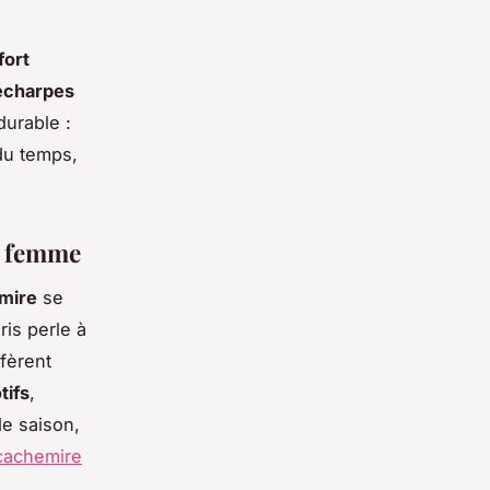
fort
écharpes
urable :
du temps,
r femme
mire
se
ris perle à
fèrent
tifs
,
e saison,
 cachemire