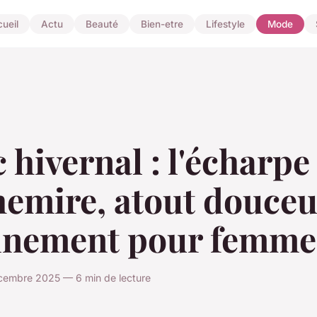
ueil
Actu
Beauté
Bien-etre
Lifestyle
Mode
 hivernal : l'écharpe
emire, atout douceu
finement pour femme
cembre 2025 — 6 min de lecture