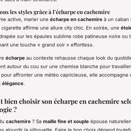
ous les styles grâce à l’écharpe en cachemire
me active, marier une
écharpe en cachemire
à un caban 
cigarette affirme une allure city chic. En soirée, une
étol
drapée sur les épaules sublime robe patineuse noire ou ta
nant une touche « grand soir » effortless.
tre
écharpe
au contexte rehausse chaque look du quotid
t autour du cou sur une chemise blanche pour travaille
 pour affronter une météo capricieuse, elle accompagne
c
élégance
.
bien choisir son écharpe en cachemire sel
gie ?
 du
cachemire
? Sa
maille fine et souple
épouse naturelle
s alourdir la silhouette. Faire le bon choix dépend toutef