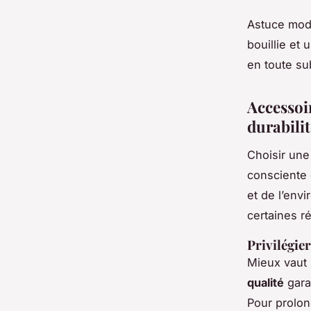
Astuce mode
bouillie et
en toute sub
Accessoi
durabilit
Choisir un
consciente 
et de l’env
certaines r
Privilégier
Mieux vaut 
qualité
gara
Pour prolon