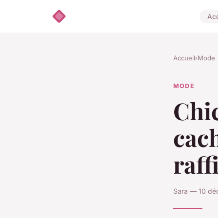
Acc
Accueil
›
Mode
MODE
Chic
cach
raf
Sara — 10 dé