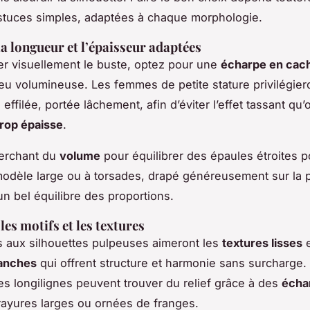
stuces simples, adaptées à chaque morphologie.
la longueur et l’épaisseur adaptées
er visuellement le buste, optez pour une
écharpe en cac
eu volumineuse. Les femmes de petite stature privilégiero
effilée, portée lâchement, afin d’éviter l’effet tassant qu
trop épaisse
.
herchant du
volume
pour équilibrer des épaules étroites p
modèle large ou à torsades, drapé généreusement sur la p
un bel équilibre des proportions.
les motifs et les textures
 aux silhouettes pulpeuses aimeront les
textures lisses
e
ranches
qui offrent structure et harmonie sans surcharge.
s longilignes peuvent trouver du relief grâce à des
écha
 rayures larges ou ornées de franges.