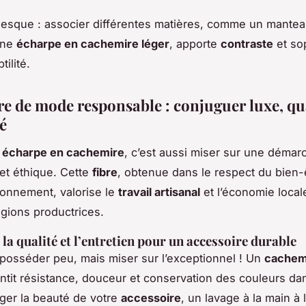
sque : associer différentes matières, comme un mantea
 une
écharpe en cachemire léger
, apporte
contraste
et sop
tilité.
re de mode responsable : conjuguer luxe, qua
é
e
écharpe en cachemire
, c’est aussi miser sur une démar
et éthique. Cette
fibre
, obtenue dans le respect du bien-
ironnement, valorise le
travail artisanal
et l’économie local
égions productrices.
 la qualité et l’entretien pour un accessoire durable
posséder peu, mais miser sur l’exceptionnel ! Un
cachem
ntit résistance, douceur et conservation des couleurs da
ger la beauté de votre
accessoire
, un lavage à la main à 