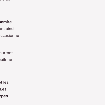
hemire
nt ainsi
’occasionne
ourront
oitrine
t les
 Les
rpes