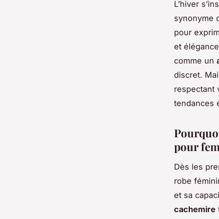
L’hiver s’in
synonyme d’
pour exprim
et élégance.
comme un
discret. Ma
respectant 
tendances e
Pourquoi
pour fe
Dès les pre
robe fémini
et sa capac
cachemire