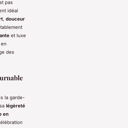
st pas
ent idéal
rt
,
douceur
stablement
ante
et luxe
 en
age des
ournable
ns la garde-
 sa
légèreté
e en
célébration