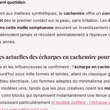
ent quotidien
.
nt aux matières synthétiques, le
cachemire
offre un
con
el
dès le premier contact sur la peau, sans irritation. Les
ns cette maille somptueuse
assurent un investissement d
 démodent jamais et résistent admirablement à l’épreuve 
s année.
s actuelles des écharpes en cachemire pou
 et les influenceuses le confirment : l’
écharpe en cache
urd’hui sous mille formes et teintes, allant du classique g
 bleu électrique. Les femmes adeptes du minimalisme pré
 modèles unis, tandis que les plus créatives osent les
mo
 color blocks qui dynamisent instantanément une tenue d
hoisissant particulièrement
le modèle préféré : l'écharpe
 sur coeurdefoulard.com
.