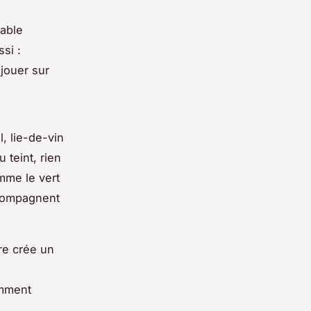
table
si :
jouer sur
, lie-de-vin
u teint, rien
mme le vert
ccompagnent
e crée un
amment